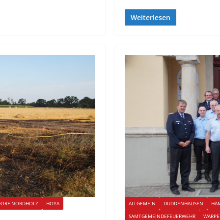
Weiterlesen
DORF-NORDHOLZ
HOYA
ALLGEMEIN
DUDDENHAUSEN
HÄ
SAMTGEMEINDEFEUERWEHR
WARPE