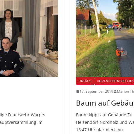
EINSÄTZE
HELZENDORF-NORDHOLZ
17. September 2019
Marion T
Baum auf Gebäu
llige Feuerwehr Warpe-
Baum kippt auf Gebäude Zu
eshauptversammlung im
Helzendorf-Nordholz und W
16:47 Uhr alarmiert. An