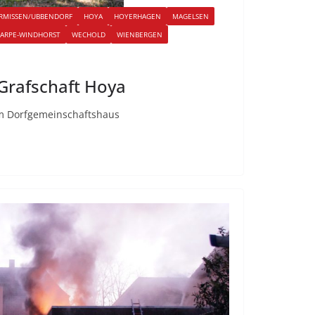
ERMISSEN/UBBENDORF
HOYA
HOYERHAGEN
MAGELSEN
ARPE-WINDHORST
WECHOLD
WIENBERGEN
Grafschaft Hoya
am Dorfgemeinschaftshaus