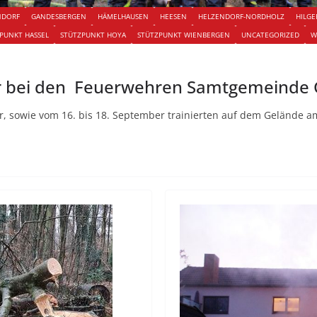
NDORF
GANDESBERGEN
HÄMELHAUSEN
HEESEN
HELZENDORF-NORDHOLZ
HILG
PUNKT HASSEL
STÜTZPUNKT HOYA
STÜTZPUNKT WIENBERGEN
UNCATEGORIZED
W
r bei den Feuerwehren Samtgemeinde 
, sowie vom 16. bis 18. September trainierten auf dem Gelände 