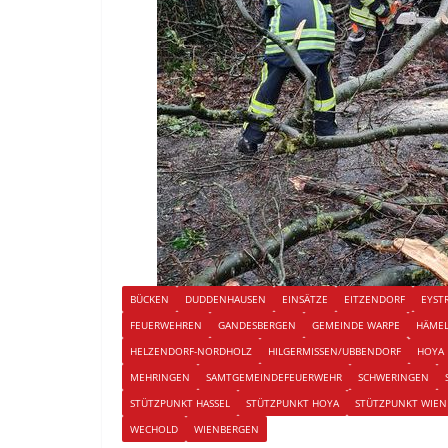
BÜCKEN
DUDDENHAUSEN
EINSÄTZE
EITZENDORF
EYST
FEUERWEHREN
GANDESBERGEN
GEMEINDE WARPE
HÄME
HELZENDORF-NORDHOLZ
HILGERMISSEN/UBBENDORF
HOYA
MEHRINGEN
SAMTGEMEINDEFEUERWEHR
SCHWERINGEN
STÜTZPUNKT HASSEL
STÜTZPUNKT HOYA
STÜTZPUNKT WIE
WECHOLD
WIENBERGEN