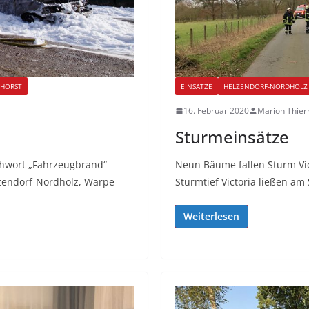
DHORST
EINSÄTZE
HELZENDORF-NORDHOLZ
16. Februar 2020
Marion Thie
Sturmeinsätze
chwort „Fahrzeugbrand“
Neun Bäume fallen Sturm Vic
zendorf-Nordholz, Warpe-
Sturmtief Victoria ließen a
Weiterlesen