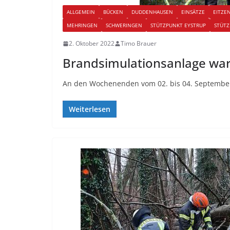
ALLGEMEIN
BÜCKEN
DUDDENHAUSEN
EINSÄTZE
EITZE
MEHRINGEN
SCHWERINGEN
STÜTZPUNKT EYSTRUP
STÜTZ
2. Oktober 2022
Timo Brauer
Brandsimulationsanlage wa
An den Wochenenden vom 02. bis 04. September
Weiterlesen