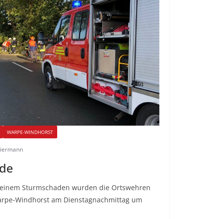
WARPE-WINDHORST
hiermann
de
 einem Sturmschaden wurden die Ortswehren
arpe-Windhorst am Dienstagnachmittag um