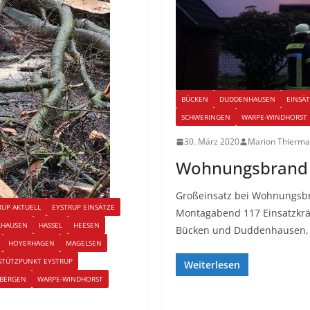
BÜCKEN
DUDDENHAUSEN
EINSÄ
SCHWERINGEN
WARPE-WINDHORST
30. März 2020
Marion Thierm
Wohnungsbrand 
Großeinsatz bei Wohnungsb
RUP AKTUELL
EYSTRUP EINSÄTZE
Montagabend 117 Einsatzkrä
LHAUSEN
HASSEL
HEESEN
Bücken und Duddenhausen,
HOYERHAGEN
MAGELSEN
STÜTZPUNKT EYSTRUP
Weiterlesen
NBERGEN
WARPE-WINDHORST