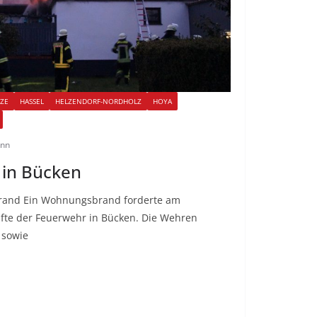
TZE
HASSEL
HELZENDORF-NORDHOLZ
HOYA
ann
in Bücken
rand Ein Wohnungsbrand forderte am
fte der Feuerwehr in Bücken. Die Wehren
 sowie