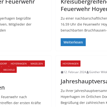
er Feuerwehr
Kreisübergreifen
Feuerwehr Hoye
oyerhagen begrüßte
Zu einer nachbarschaftlich
ven, Mitglieder der
16.59 Uhr die Feuerwehr Hoy
 den
benachbarten Bruchhausen-
Weiterlesen
NDORF
HOYERHAGEN
MAGELSEN
HOYERHAGEN
WECHOLD
12. Februar 2024
Günther Wild
Jahreshauptver
en
Zu ihrer Jahreshauptversamm
Hoyerhagen im Örtlichen D
 Feuerwehr nach
Begrüßung der zahlreichen
ntreffen der ersten Kräfte