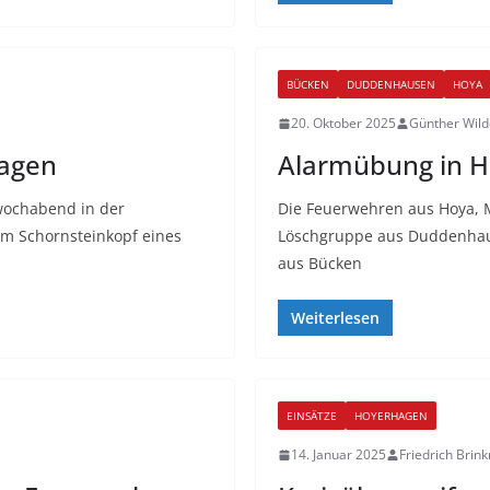
BÜCKEN
DUDDENHAUSEN
HOYA
20. Oktober 2025
Günther Wil
hagen
Alarmübung in 
wochabend in der
Die Feuerwehren aus Hoya, 
m Schornsteinkopf eines
Löschgruppe aus Duddenhaus
aus Bücken
Weiterlesen
EINSÄTZE
HOYERHAGEN
14. Januar 2025
Friedrich Bri