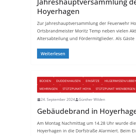
Jahreshauptversammlung d
Hoyerhagen
Zur Jahreshauptversammlung der Feuerwehr H
Ortsbrandmeister Moritz Temp neben vielen Akti
Altersabteilung und Fördermitglieder. Als Gäste
Weiterlesen
BÜCKEN
DUDDENHAUSEN
EINSÄTZE
HILGERMISSEN/UBBE
MEHRINGEN
STÜTZPUNKT HOYA
STÜTZPUNKT WIENBERGEN
24. September 2024
Günther Wilden
Gebäudebrand in Hoyerhag
Am Montag Nachmittag um 14.28 Uhr wurde die
Hoyerhagen in die Dorfstraße Alarmiert. Beim Ei