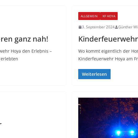
ALLGEMEIN
KF HOYA
3. September 2024
Günther Wi
eren ganz nah!
Kinderfeuerwehr
wehr Hoya den Erlebnis –
Wo kommt eigentlich der Hon
 erlebten
Kinderfeuerwehr Hoya am Fre
Weiterlesen
r