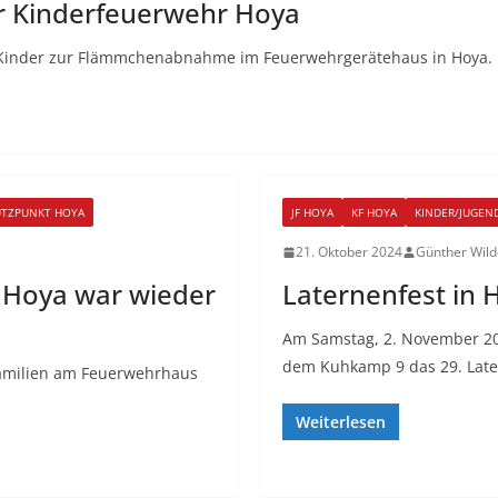
 Kinderfeuerwehr Hoya
 Kinder zur Flämmchenabnahme im Feuerwehrgerätehaus in Hoya. I
ÜTZPUNKT HOYA
JF HOYA
KF HOYA
KINDER/JUGEN
21. Oktober 2024
Günther Wil
 Hoya war wieder
Laternenfest in 
Am Samstag, 2. November 2
dem Kuhkamp 9 das 29. Later
 Familien am Feuerwehrhaus
Weiterlesen