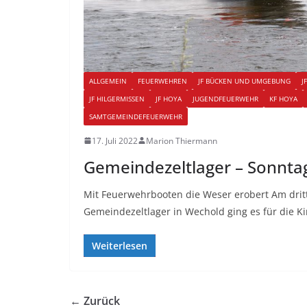
ALLGEMEIN
FEUERWEHREN
JF BÜCKEN UND UMGEBUNG
J
JF HILGERMISSEN
JF HOYA
JUGENDFEUERWEHR
KF HOYA
SAMTGEMEINDEFEUERWEHR
17. Juli 2022
Marion Thiermann
Gemeindezeltlager – Sonnta
Mit Feuerwehrbooten die Weser erobert Am drit
Gemeindezeltlager in Wechold ging es für die 
Weiterlesen
← Zurück