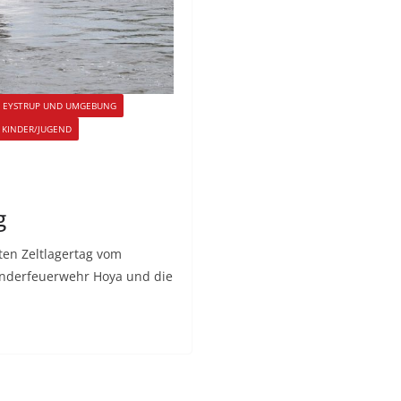
F EYSTRUP UND UMGEBUNG
KINDER/JUGEND
g
ten Zeltlagertag vom
Kinderfeuerwehr Hoya und die