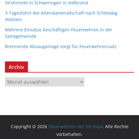
Strohmiete in Schweringen in Vollbrand
3-Tagesfahrt der Alterskameradschaft nach Schleswig-
Holstein
Mehrere Einsätze beschäftigen Feuerwehren in der
Samtgemeinde
Brennende Absauganlage sorgt für Feuerwehreinsatz
Archiv
A
r
c
h
i
v
Copyright © 2026
Feuerwehren der SG Hoya
. Alle Rechte
vorbehalten.