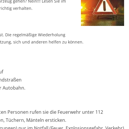
rzeug gehen? Nein!!! Lesen Sie im
richtig verhalten.
 ist. Die regelmäßige Wiederholung
etzung, sich und anderen helfen zu können.
uf
andstraßen
er Autobahn.
ten Personen rufen sie die Feuerwehr unter 112
n, Tüchern, Mänteln ersticken.
zungen) nur im Notfall (Feuer, Explosionsgefahr, Verkehr)