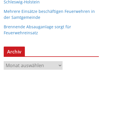
Schleswig-Holstein
Mehrere Einsätze beschäftigen Feuerwehren in
der Samtgemeinde
Brennende Absauganlage sorgt für
Feuerwehreinsatz
Archiv
A
r
c
h
i
v