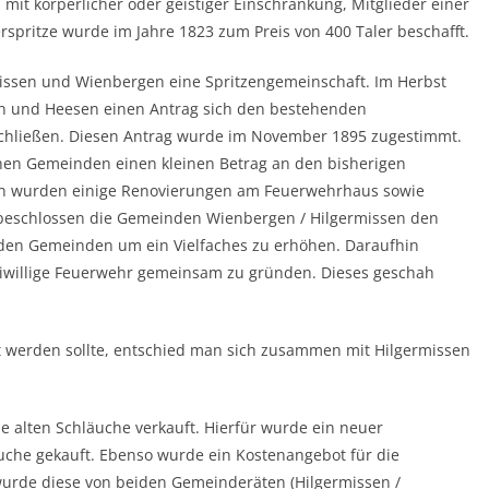
 mit körperlicher oder geistiger Einschränkung, Mitglieder einer
rspritze wurde im Jahre 1823 zum Preis von 400 Taler beschafft.
missen und Wienbergen eine Spritzengemeinschaft. Im Herbst
n und Heesen einen Antrag sich den bestehenden
chließen. Diesen Antrag wurde im November 1895 zugestimmt.
enen Gemeinden einen kleinen Betrag an den bisherigen
ren wurden einige Renovierungen am Feuerwehrhaus sowie
3 beschlossen die Gemeinden Wienbergen / Hilgermissen den
enden Gemeinden um ein Vielfaches zu erhöhen. Daraufhin
eiwillige Feuerwehr gemeinsam zu gründen. Dieses geschah
st werden sollte, entschied man sich zusammen mit Hilgermissen
ie alten Schläuche verkauft. Hierfür wurde ein neuer
che gekauft. Ebenso wurde ein Kostenangebot für die
wurde diese von beiden Gemeinderäten (Hilgermissen /