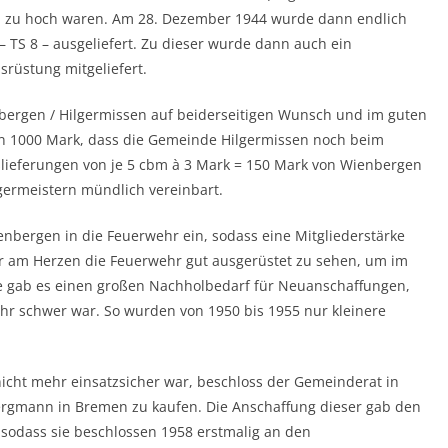
n zu hoch waren. Am 28. Dezember 1944 wurde dann endlich
 TS 8 – ausgeliefert. Zu dieser wurde dann auch ein
srüstung mitgeliefert.
bergen / Hilgermissen auf beiderseitigen Wunsch und im guten
n 1000 Mark, dass die Gemeinde Hilgermissen noch beim
slieferungen von je 5 cbm à 3 Mark = 150 Mark von Wienbergen
ermeistern mündlich vereinbart.
nbergen in die Feuerwehr ein, sodass eine Mitgliederstärke
r am Herzen die Feuerwehr gut ausgerüstet zu sehen, um im
ahre gab es einen großen Nachholbedarf für Neuanschaffungen,
hr schwer war. So wurden von 1950 bis 1955 nur kleinere
nicht mehr einsatzsicher war, beschloss der Gemeinderat in
Bergmann in Bremen zu kaufen. Die Anschaffung dieser gab den
odass sie beschlossen 1958 erstmalig an den