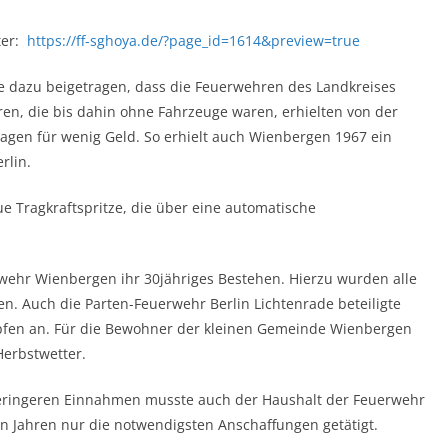
ter:
https://ff-sghoya.de/?page_id=1614&preview=true
te dazu beigetragen, dass die Feuerwehren des Landkreises
ren, die bis dahin ohne Fahrzeuge waren, erhielten von der
agen für wenig Geld. So erhielt auch Wienbergen 1967 ein
rlin.
e Tragkraftspritze, die über eine automatische
rwehr Wienbergen ihr 30jähriges Bestehen. Hierzu wurden alle
n. Auch die Parten-Feuerwehr Berlin Lichtenrade beteiligte
mpfen an. Für die Bewohner der kleinen Gemeinde Wienbergen
Herbstwetter.
eringeren Einnahmen musste auch der Haushalt der Feuerwehr
 Jahren nur die notwendigsten Anschaffungen getätigt.