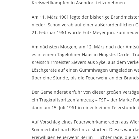
Kreiswettkämpfen in Asendorf teilzunehmen.
Am 11. März 1961 legte der bisherige Brandmeist
nieder. Schon vorab auf einer außerordentlichen
21. Februar 1961 wurde Fritz Meyer jun. zum neu
Am nächsten Morgen, am 12. März nach der Amtsü
es in einem Tagelöhner Haus in Hingste. Da der T
Kreisschirrmeister Sievers aus Syke, aus dem Verk
Löschgeräte auf einen Gummiwagen umgeladen wer
über eine Stunde, bis die Feuerwehr an der Brandst
Der Gemeinderat erfuhr von dieser großen Verzöge
ein Tragkraftspritzenfahrzeug – TSF – der Marke F
dann am 15. Juli 1961 in einer kleinen Feierstunde
Auf Vorschlag eines Feuerwehrkameraden aus Wie
Sommerfahrt nach Berlin zu starten. Dieses war da
Freiwilligen Feuerwehr Berlin – Lichtenrade, die bis