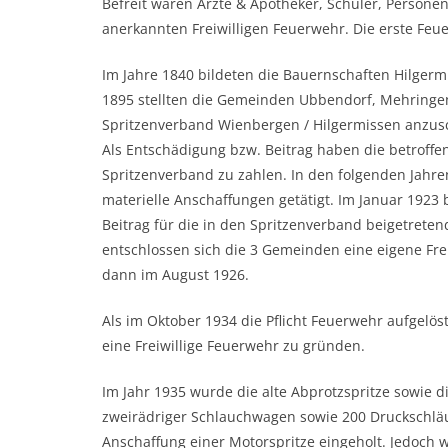
Befreit waren Ärzte & Apotheker, Schüler, Personen
anerkannten Freiwilligen Feuerwehr. Die erste Feue
Im Jahre 1840 bildeten die Bauernschaften Hilger
1895 stellten die Gemeinden Ubbendorf, Mehringe
Spritzenverband Wienbergen / Hilgermissen anzus
Als Entschädigung bzw. Beitrag haben die betroff
Spritzenverband zu zahlen. In den folgenden Jah
materielle Anschaffungen getätigt. Im Januar 192
Beitrag für die in den Spritzenverband beigetret
entschlossen sich die 3 Gemeinden eine eigene Fr
dann im August 1926.
Als im Oktober 1934 die Pflicht Feuerwehr aufgelö
eine Freiwillige Feuerwehr zu gründen.
Im Jahr 1935 wurde die alte Abprotzspritze sowie d
zweirädriger Schlauchwagen sowie 200 Druckschläu
Anschaffung einer Motorspritze eingeholt. Jedoch 