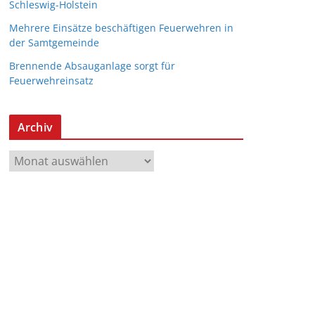
Schleswig-Holstein
Mehrere Einsätze beschäftigen Feuerwehren in
der Samtgemeinde
Brennende Absauganlage sorgt für
Feuerwehreinsatz
Archiv
A
r
c
h
i
v