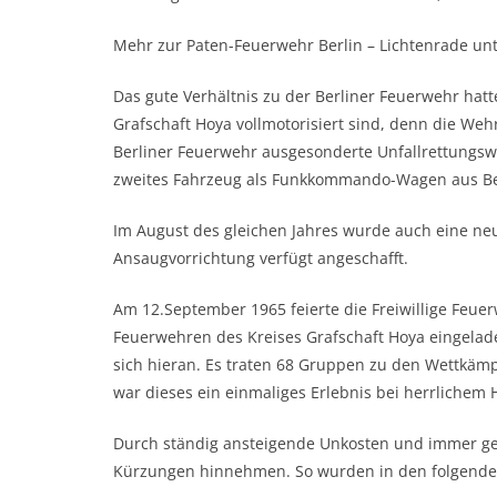
Mehr zur Paten-Feuerwehr Berlin – Lichtenrade un
Das gute Verhältnis zu der Berliner Feuerwehr hat
Grafschaft Hoya vollmotorisiert sind, denn die Weh
Berliner Feuerwehr ausgesonderte Unfallrettungsw
zweites Fahrzeug als Funkkommando-Wagen aus Be
Im August des gleichen Jahres wurde auch eine neu
Ansaugvorrichtung verfügt angeschafft.
Am 12.September 1965 feierte die Freiwillige Feue
Feuerwehren des Kreises Grafschaft Hoya eingelade
sich hieran. Es traten 68 Gruppen zu den Wettkä
war dieses ein einmaliges Erlebnis bei herrlichem 
Durch ständig ansteigende Unkosten und immer g
Kürzungen hinnehmen. So wurden in den folgenden