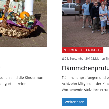
ALLGEMEIN
KF HILGERMISSEN
28. September 2019
Marion T
f
Flämmchenprüf
Wochen sind die Kinder nun
Flämmchenprüfungen und ein
ergarten, keine
Achtzehn Mitglieder der Ki
Wochenende stolz ihre err
Weiterlesen