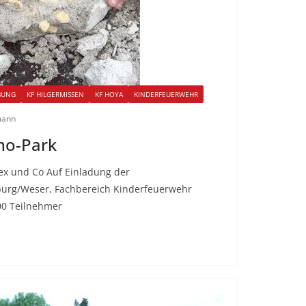
BUNG
KF HILGERMISSEN
KF HOYA
KINDERFEUERWEHR
mann
no-Park
ex und Co Auf Einladung der
urg/Weser, Fachbereich Kinderfeuerwehr
00 Teilnehmer