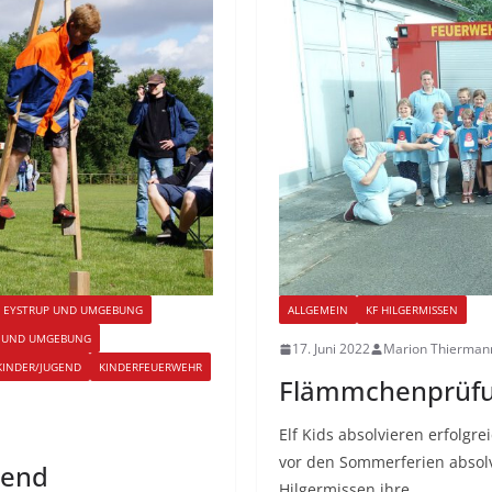
F EYSTRUP UND UMGEBUNG
ALLGEMEIN
KF HILGERMISSEN
N UND UMGEBUNG
17. Juni 2022
Marion Thierman
KINDER/JUGEND
KINDERFEUERWEHR
Flämmchenprüf
Elf Kids absolvieren erfolgr
vor den Sommerferien absolvi
bend
Hilgermissen ihre