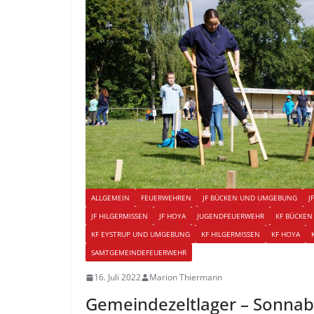
ALLGEMEIN
FEUERWEHREN
JF BÜCKEN UND UMGEBUNG
J
JF HILGERMISSEN
JF HOYA
JUGENDFEUERWEHR
KF BÜCKE
KF EYSTRUP UND UMGEBUNG
KF HILGERMISSEN
KF HOYA
SAMTGEMEINDEFEUERWEHR
16. Juli 2022
Marion Thiermann
Gemeindezeltlager – Sonna