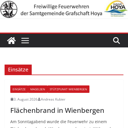
Zum
Inhalt
springen
Einsätze
EINSÄTZE
MAGELSEN
STÜTZPUNKT WIENBERGEN
3. August 2026
Andreas Kubier
Flächenbrand in Wienbergen
Am Sonntagabend wurde die Feuerwehr zu einem