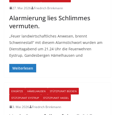
27. Mai 2026
Friedrich Brinkmann
Alarmierung lies Schlimmes
vermuten.
„Feuer landwirtschaftliches Anwesen, brennt
Schweinestall“ mit diesem Alarmstichwort wurden am
Diensttagabend um 21.24 Uhr die Feuerwehren
Eystrup, Gandesbergen Hämelhausen und
Weiterlesen
EINSÄTZE
HÄMELHAUSEN
STÜTZPUNKT BÜCKEN
STÜTZPUNKT EYSTRUP
STÜTZPUNKT HASSEL
3. Mai 2026
Friedrich Brinkmann