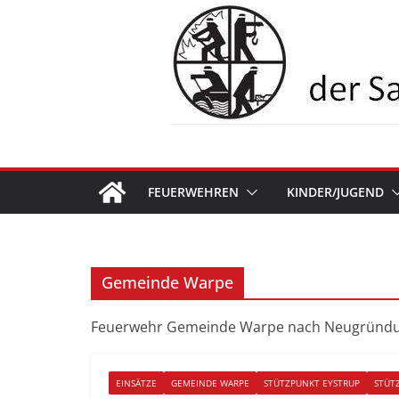
Zum
Inhalt
springen
FEUERWEHREN
KINDER/JUGEND
Gemeinde Warpe
Feuerwehr Gemeinde Warpe nach Neugründun
EINSÄTZE
GEMEINDE WARPE
STÜTZPUNKT EYSTRUP
STÜT