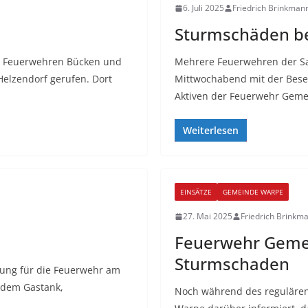
6. Juli 2025
Friedrich Brinkman
Sturmschäden b
e Feuerwehren Bücken und
Mehrere Feuerwehren der S
lzendorf gerufen. Dort
Mittwochabend mit der Besei
Aktiven der Feuerwehr Gem
Weiterlesen
EINSÄTZE
GEMEINDE WARPE
27. Mai 2025
Friedrich Brinkm
Feuerwehr Gemei
Sturmschaden
dung für die Feuerwehr am
ndem Gastank,
Noch während des regulären