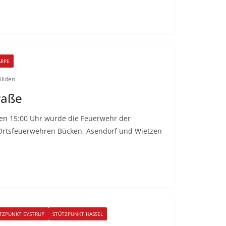
ARPE
ilden
raße
en 15:00 Uhr wurde die Feuerwehr der
Ortsfeuerwehren Bücken, Asendorf und Wietzen
TZPUNKT EYSTRUP
STÜTZPUNKT HASSEL