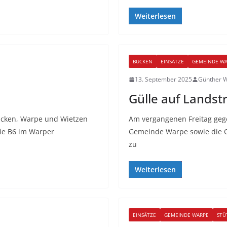
Weiterlesen
BÜCKEN
EINSÄTZE
GEMEINDE W
13. September 2025
Günther W
Gülle auf Landst
cken, Warpe und Wietzen
Am vergangenen Freitag geg
ie B6 im Warper
Gemeinde Warpe sowie die 
zu
Weiterlesen
EINSÄTZE
GEMEINDE WARPE
STÜ