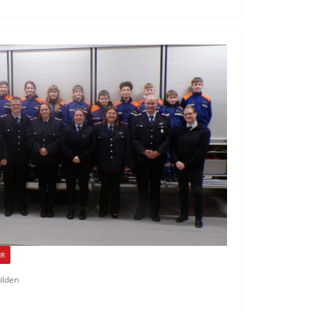
HR
ilden