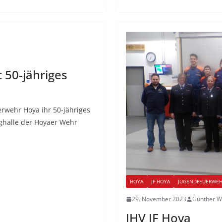
 50-jähriges
rwehr Hoya ihr 50-jähriges
ughalle der Hoyaer Wehr
HOYA
JF HOYA
JUGENDFEUERWE
29. November 2023
Günther W
JHV JF Hoya