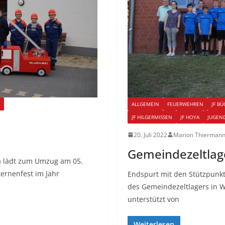
ALLGEMEIN
FEUERWEHREN
JF B
JF HILGERMISSEN
JF HOYA
JUGEN
20. Juli 2022
Marion Thierman
Gemeindezeltlag
a lädt zum Umzug am 05.
ernenfest im Jahr
Endspurt mit den Stützpunk
des Gemeindezeltlagers in W
unterstützt von
Weiterlesen