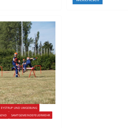
F EYSTRUP UND UMGEBUNG
GEND
SAMTGEMEINDEFEUERWEHR