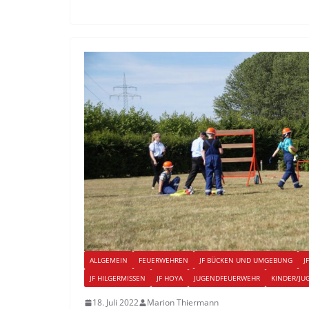
ALLGEMEIN
FEUERWEHREN
JF BÜCKEN UND UMGEBUNG
J
JF HILGERMISSEN
JF HOYA
JUGENDFEUERWEHR
KINDER/JU
18. Juli 2022
Marion Thiermann