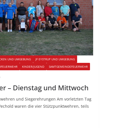
ÜCKEN UND UMGEBUNG
JF EYSTRUP UND UMGEBUNG
DFEUERWEHR
KINDER/JUGEND
SAMTGEMEINDEFEUERWEHR
n
er – Dienstag und Mittwoch
twehren und Siegerehrungen Am vorletzten Tag
echold waren die vier Stützpunktwehren, teils