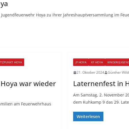
oya
er Jugendfeuerwehr Hoya zu ihrer Jahreshauptversammlung im Feu
ÜTZPUNKT HOYA
JF HOYA
KF HOYA
KINDER/JUGEN
21. Oktober 2024
Günther Wil
 Hoya war wieder
Laternenfest in 
Am Samstag, 2. November 2
dem Kuhkamp 9 das 29. Later
 Familien am Feuerwehrhaus
Weiterlesen