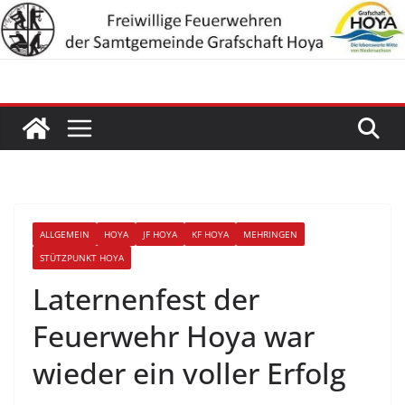
Zum
Inhalt
springen
ALLGEMEIN
HOYA
JF HOYA
KF HOYA
MEHRINGEN
STÜTZPUNKT HOYA
Laternenfest der
Feuerwehr Hoya war
wieder ein voller Erfolg