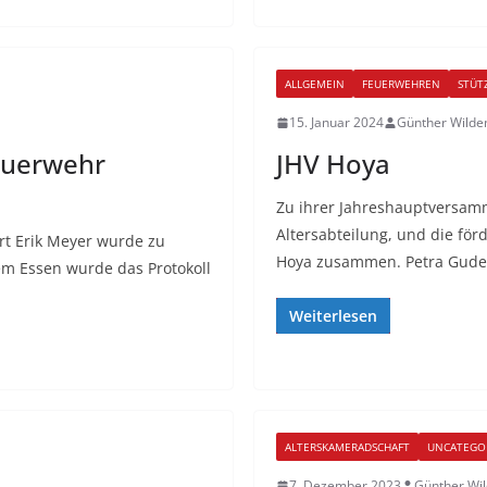
ALLGEMEIN
FEUERWEHREN
STÜT
15. Januar 2024
Günther Wilde
feuerwehr
JHV Hoya
Zu ihrer Jahreshauptversamm
Altersabteilung, und die fö
t Erik Meyer wurde zu
Hoya zusammen. Petra Gude
m Essen wurde das Protokoll
Weiterlesen
ALTERSKAMERADSCHAFT
UNCATEGO
7. Dezember 2023
Günther Wi