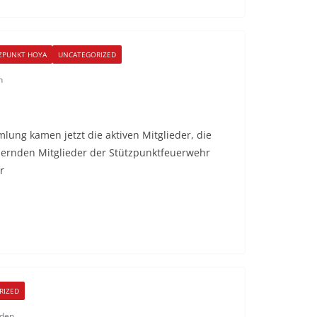
ZPUNKT HOYA
UNCATEGORIZED
n
lung kamen jetzt die aktiven Mitglieder, die
rdernden Mitglieder der Stützpunktfeuerwehr
r
RIZED
lden