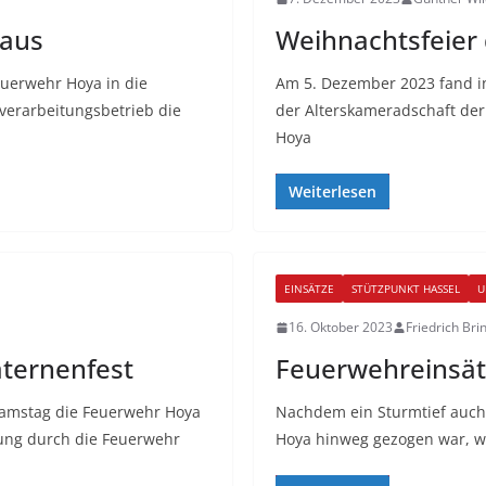
 aus
Weihnachtsfeier
uerwehr Hoya in die
Am 5. Dezember 2023 fand in
lverarbeitungsbetrieb die
der Alterskameradschaft de
Hoya
Weiterlesen
EINSÄTZE
STÜTZPUNKT HASSEL
U
16. Oktober 2023
Friedrich Br
aternenfest
Feuerwehreinsät
Samstag die Feuerwehr Hoya
Nachdem ein Sturmtief auch
tzung durch die Feuerwehr
Hoya hinweg gezogen war, 