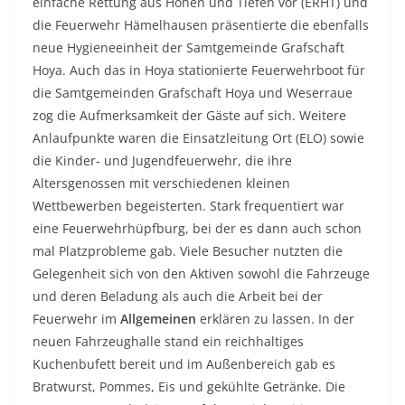
einfache Rettung aus Höhen und Tiefen vor (ERHT) und
die Feuerwehr Hämelhausen präsentierte die ebenfalls
neue Hygieneeinheit der Samtgemeinde Grafschaft
Hoya. Auch das in Hoya stationierte Feuerwehrboot für
die Samtgemeinden Grafschaft Hoya und Weserraue
zog die Aufmerksamkeit der Gäste auf sich. Weitere
Anlaufpunkte waren die Einsatzleitung Ort (ELO) sowie
die Kinder- und Jugendfeuerwehr, die ihre
Altersgenossen mit verschiedenen kleinen
Wettbewerben begeisterten. Stark frequentiert war
eine Feuerwehrhüpfburg, bei der es dann auch schon
mal Platzprobleme gab. Viele Besucher nutzten die
Gelegenheit sich von den Aktiven sowohl die Fahrzeuge
und deren Beladung als auch die Arbeit bei der
Feuerwehr im
Allgemeinen
erklären zu lassen. In der
neuen Fahrzeughalle stand ein reichhaltiges
Kuchenbufett bereit und im Außenbereich gab es
Bratwurst, Pommes, Eis und gekühlte Getränke. Die