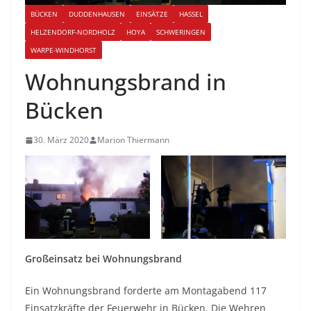
BÜCKEN
DUDDENHAUSEN
EINSÄTZE
HASSEL
HELZENDORF-NORDHOLZ
HOYA
SCHWERINGEN
WARPE-WINDHORST
Wohnungsbrand in
Bücken
30. März 2020
Marion Thiermann
Großeinsatz bei Wohnungsbrand
Ein Wohnungsbrand forderte am Montagabend 117
Einsatzkräfte der Feuerwehr in Bücken. Die Wehren