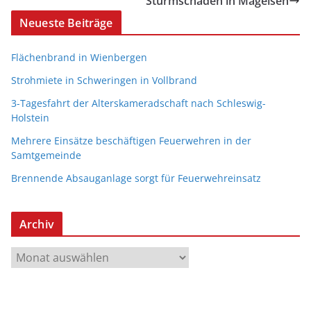
Sturmschaden in Magelsen
Neueste Beiträge
Flächenbrand in Wienbergen
Strohmiete in Schweringen in Vollbrand
3-Tagesfahrt der Alterskameradschaft nach Schleswig-
Holstein
Mehrere Einsätze beschäftigen Feuerwehren in der
Samtgemeinde
Brennende Absauganlage sorgt für Feuerwehreinsatz
Archiv
A
r
c
h