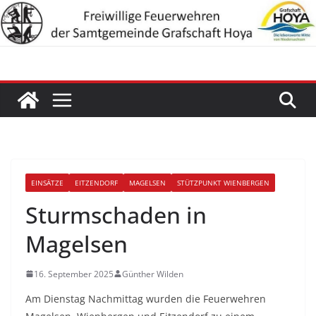
Zum
Inhalt
springen
EINSÄTZE
EITZENDORF
MAGELSEN
STÜTZPUNKT WIENBERGEN
Sturmschaden in
Magelsen
16. September 2025
Günther Wilden
Am Dienstag Nachmittag wurden die Feuerwehren