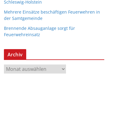
Schleswig-Holstein
Mehrere Einsätze beschäftigen Feuerwehren in
der Samtgemeinde
Brennende Absauganlage sorgt für
Feuerwehreinsatz
Archiv
A
r
c
h
i
v