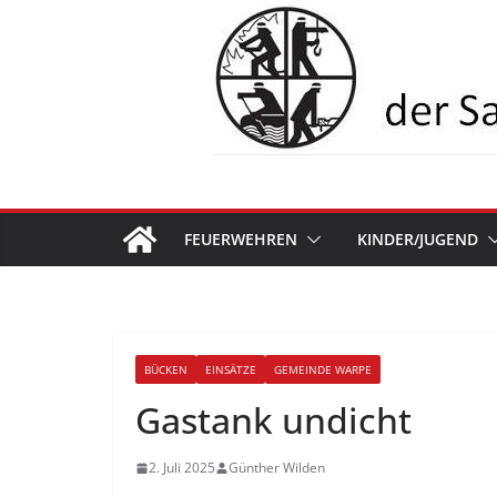
Zum
Inhalt
springen
FEUERWEHREN
KINDER/JUGEND
BÜCKEN
EINSÄTZE
GEMEINDE WARPE
Gastank undicht
2. Juli 2025
Günther Wilden