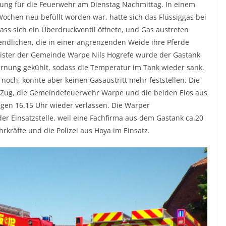
dung für die Feuerwehr am Dienstag Nachmittag. In einem
Wochen neu befüllt worden war, hatte sich das Flüssiggas bei
s sich ein Überdruckventil öffnete, und Gas austreten
endlichen, die in einer angrenzenden Weide ihre Pferde
ister der Gemeinde Warpe Nils Hogrefe wurde der Gastank
fernung gekühlt, sodass die Temperatur im Tank wieder sank.
noch, konnte aber keinen Gasaustritt mehr feststellen. Die
 Zug, die Gemeindefeuerwehr Warpe und die beiden Elos aus
egen 16.15 Uhr wieder verlassen. Die Warper
er Einsatzstelle, weil eine Fachfirma aus dem Gastank ca.20
kräfte und die Polizei aus Hoya im Einsatz.