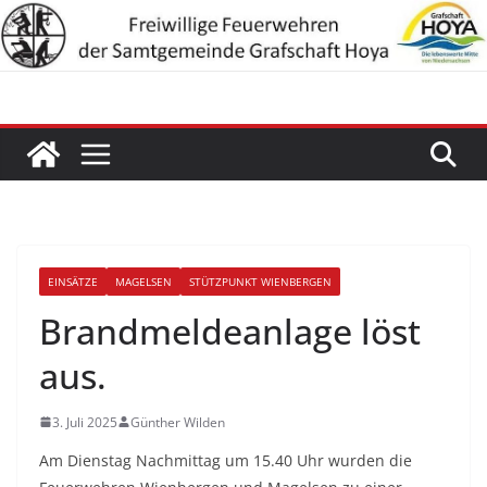
Zum
Inhalt
springen
EINSÄTZE
MAGELSEN
STÜTZPUNKT WIENBERGEN
Brandmeldeanlage löst
aus.
3. Juli 2025
Günther Wilden
Am Dienstag Nachmittag um 15.40 Uhr wurden die