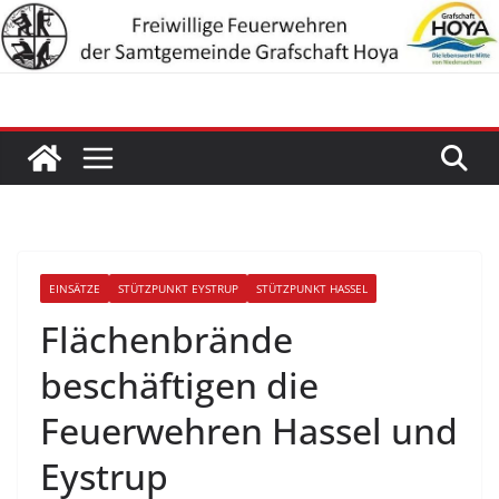
Zum
Inhalt
springen
EINSÄTZE
STÜTZPUNKT EYSTRUP
STÜTZPUNKT HASSEL
Flächenbrände
beschäftigen die
Feuerwehren Hassel und
Eystrup