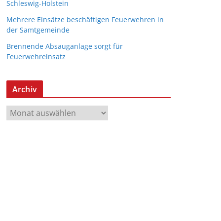
Schleswig-Holstein
Mehrere Einsätze beschäftigen Feuerwehren in
der Samtgemeinde
Brennende Absauganlage sorgt für
Feuerwehreinsatz
Archiv
A
r
c
h
i
v