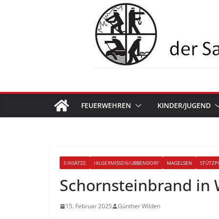
Zum
Inhalt
springen
FEUERWEHREN
KINDER/JUGEND
EINSÄTZE
HILGERMISSEN/UBBENDORF
MAGELSEN
STÜTZP
Schornsteinbrand in
15. Februar 2025
Günther Wilden