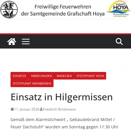
Zum
Inhalt
springen
EINSÄTZE
HÄMELHAUSEN
MAGELSEN
STÜTZPUNKT HOYA
STÜTZPUNKT WIENBERGEN
Einsatz in Hilgermissen
11. Januar 2026
Friedrich Brinkmann
Gemäß dem Alarmstichwort „ Gebäudebrand Mittel /
Feuer Dachstuhl“ wurden am Sonntag gegen 11.30 Uhr