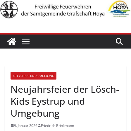
Zum
Inhalt
springen
KF EYSTRUP UND UMGEBUNG
Neujahrsfeier der Lösch-
Kids Eystrup und
Umgebung
9. Januar 2026
Friedrich Brinkmann