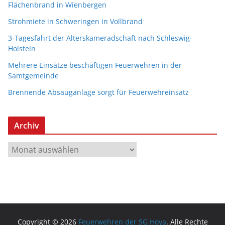
Flächenbrand in Wienbergen
Strohmiete in Schweringen in Vollbrand
3-Tagesfahrt der Alterskameradschaft nach Schleswig-
Holstein
Mehrere Einsätze beschäftigen Feuerwehren in der
Samtgemeinde
Brennende Absauganlage sorgt für Feuerwehreinsatz
Archiv
A
r
c
h
i
v
Copyright © 2026
Feuerwehren der SG Hoya
. Alle Rechte