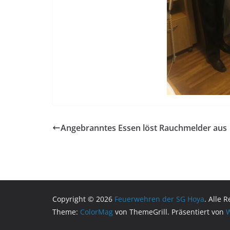
Angebranntes Essen löst Rauchmelder aus
Copyright © 2026
Feuerwehren der SG Hoya
. Alle 
Theme:
ColorMag
von ThemeGrill. Präsentiert von
W