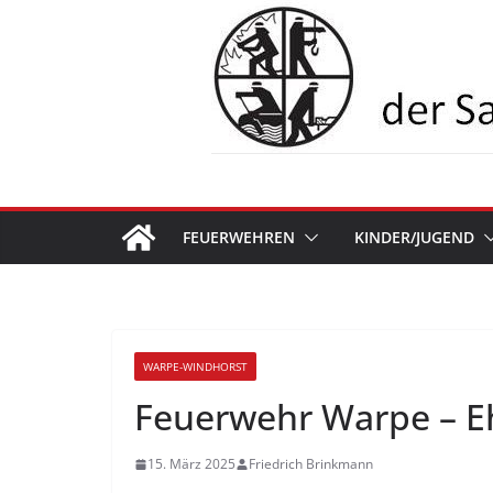
Zum
Inhalt
springen
FEUERWEHREN
KINDER/JUGEND
WARPE-WINDHORST
Feuerwehr Warpe – E
15. März 2025
Friedrich Brinkmann