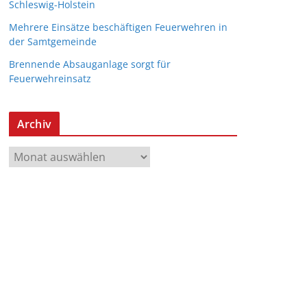
Schleswig-Holstein
Mehrere Einsätze beschäftigen Feuerwehren in
der Samtgemeinde
Brennende Absauganlage sorgt für
Feuerwehreinsatz
Archiv
A
r
c
h
i
v