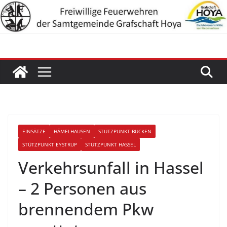
Zum
Inhalt
springen
EINSÄTZE
HÄMELHAUSEN
STÜTZPUNKT BÜCKEN
STÜTZPUNKT EYSTRUP
STÜTZPUNKT HASSEL
Verkehrsunfall in Hassel
– 2 Personen aus
brennendem Pkw