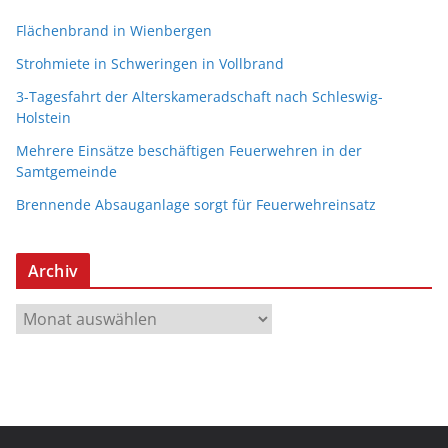
Flächenbrand in Wienbergen
Strohmiete in Schweringen in Vollbrand
3-Tagesfahrt der Alterskameradschaft nach Schleswig-
Holstein
Mehrere Einsätze beschäftigen Feuerwehren in der
Samtgemeinde
Brennende Absauganlage sorgt für Feuerwehreinsatz
Archiv
A
r
c
h
i
v