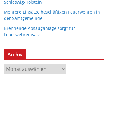
Schleswig-Holstein
Mehrere Einsätze beschäftigen Feuerwehren in
der Samtgemeinde
Brennende Absauganlage sorgt für
Feuerwehreinsatz
Archiv
A
r
c
h
i
v