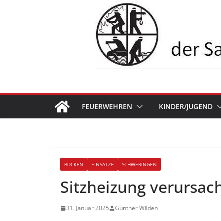
Zum
Inhalt
springen
FEUERWEHREN
KINDER/JUGEND
BÜCKEN
EINSÄTZE
SCHWERINGEN
Sitzheizung verursac
31. Januar 2025
Günther Wilden