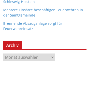
Schleswig-Holstein
Mehrere Einsätze beschäftigen Feuerwehren in
der Samtgemeinde
Brennende Absauganlage sorgt für
Feuerwehreinsatz
Archiv
A
r
c
h
i
v