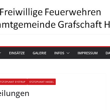
EINSÄTZE
GALERIE
INFOS
IMPRESSUM
D
STÜTZPUNKT EYSTRUP
STÜTZPUNKT HASSEL
eilungen