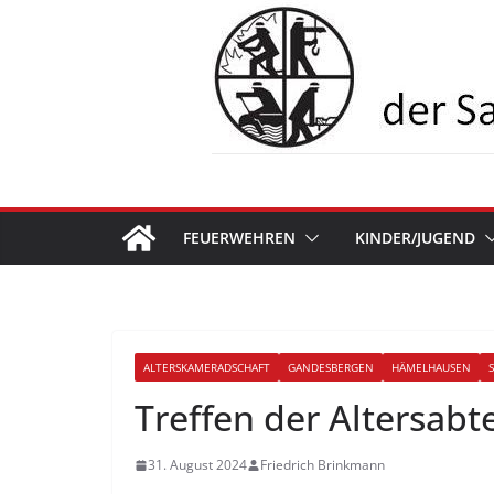
Zum
Inhalt
springen
FEUERWEHREN
KINDER/JUGEND
ALTERSKAMERADSCHAFT
GANDESBERGEN
HÄMELHAUSEN
Treffen der Altersabt
31. August 2024
Friedrich Brinkmann