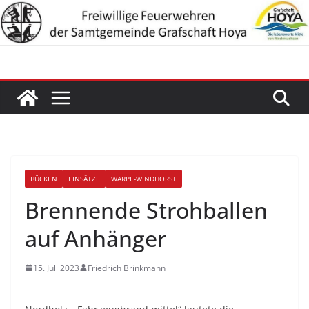
Zum
Inhalt
springen
BÜCKEN
EINSÄTZE
WARPE-WINDHORST
Brennende Strohballen
auf Anhänger
15. Juli 2023
Friedrich Brinkmann