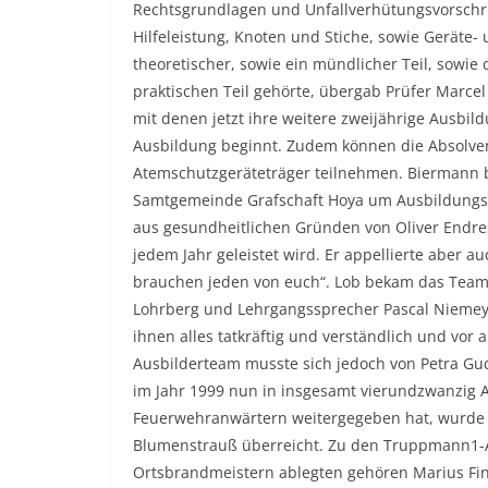
Rechtsgrundlagen und Unfallverhütungsvorschrift
Hilfeleistung, Knoten und Stiche, sowie Geräte
theoretischer, sowie ein mündlicher Teil, sowie
praktischen Teil gehörte, übergab Prüfer Marc
mit denen jetzt ihre weitere zweijährige Ausbi
Ausbildung beginnt. Zudem können die Absolve
Atemschutzgeräteträger teilnehmen. Biermann 
Samtgemeinde Grafschaft Hoya um Ausbildungslei
aus gesundheitlichen Gründen von Oliver Endres 
jedem Jahr geleistet wird. Er appellierte aber a
brauchen jeden von euch“. Lob bekam das Tea
Lohrberg und Lehrgangssprecher Pascal Niemeye
ihnen alles tatkräftig und verständlich und vor 
Ausbilderteam musste sich jedoch von Petra Gu
im Jahr 1999 nun in insgesamt vierundzwanzig 
Feuerwehranwärtern weitergegeben hat, wurde ihr
Blumenstrauß überreicht. Zu den Truppmann1-Ab
Ortsbrandmeistern ablegten gehören Marius Fi