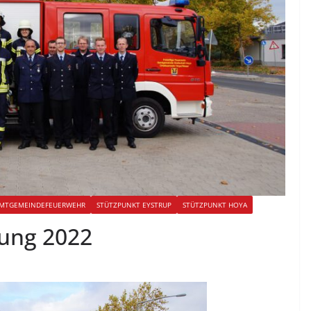
MTGEMEINDEFEUERWEHR
STÜTZPUNKT EYSTRUP
STÜTZPUNKT HOYA
ung 2022