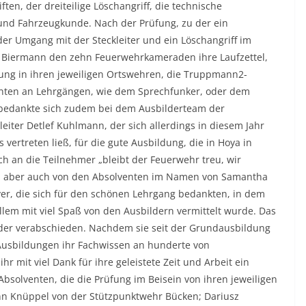
en, der dreiteilige Löschangriff, die technische
- und Fahrzeugkunde. Nach der Prüfung, zu der ein
 der Umgang mit der Steckleiter und ein Löschangriff im
el Biermann den zehn Feuerwehrkameraden ihre Laufzettel,
ldung in ihren jeweiligen Ortswehren, die Truppmann2-
nten an Lehrgängen, wie dem Sprechfunker, oder dem
bedankte sich zudem bei dem Ausbilderteam der
ter Detlef Kuhlmann, der sich allerdings in diesem Jahr
vertreten ließ, für die gute Ausbildung, die in Hoya in
uch an die Teilnehmer „bleibt der Feuerwehr treu, wir
m aber auch von den Absolventen im Namen von Samantha
r, die sich für den schönen Lehrgang bedankten, in dem
allem mit viel Spaß von den Ausbildern vermittelt wurde. Das
der verabschieden. Nachdem sie seit der Grundausbildung
Ausbildungen ihr Fachwissen an hunderte von
 mit viel Dank für ihre geleistete Zeit und Arbeit ein
solventen, die die Prüfung im Beisein von ihren jeweiligen
nn Knüppel von der Stützpunktwehr Bücken; Dariusz