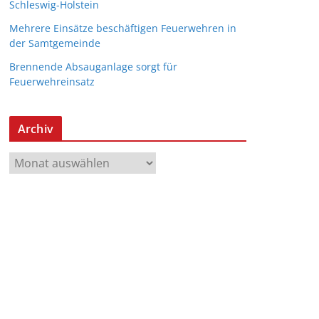
Schleswig-Holstein
Mehrere Einsätze beschäftigen Feuerwehren in
der Samtgemeinde
Brennende Absauganlage sorgt für
Feuerwehreinsatz
Archiv
A
r
c
h
i
v