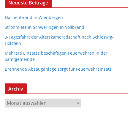
Neueste Beiträge
Flächenbrand in Wienbergen
Strohmiete in Schweringen in Vollbrand
3-Tagesfahrt der Alterskameradschaft nach Schleswig-
Holstein
Mehrere Einsätze beschäftigen Feuerwehren in der
Samtgemeinde
Brennende Absauganlage sorgt für Feuerwehreinsatz
Archiv
A
r
c
h
i