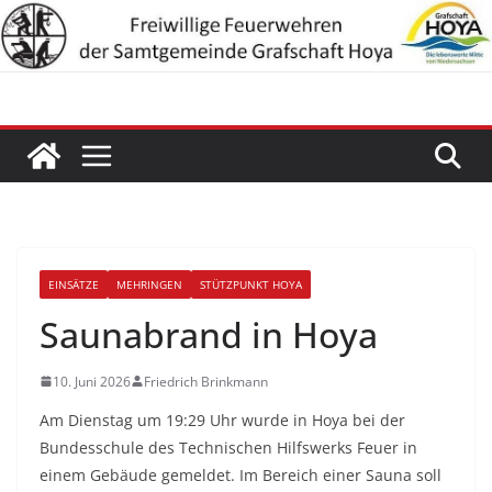
Zum
Inhalt
springen
EINSÄTZE
MEHRINGEN
STÜTZPUNKT HOYA
Saunabrand in Hoya
10. Juni 2026
Friedrich Brinkmann
Am Dienstag um 19:29 Uhr wurde in Hoya bei der
Bundesschule des Technischen Hilfswerks Feuer in
einem Gebäude gemeldet. Im Bereich einer Sauna soll