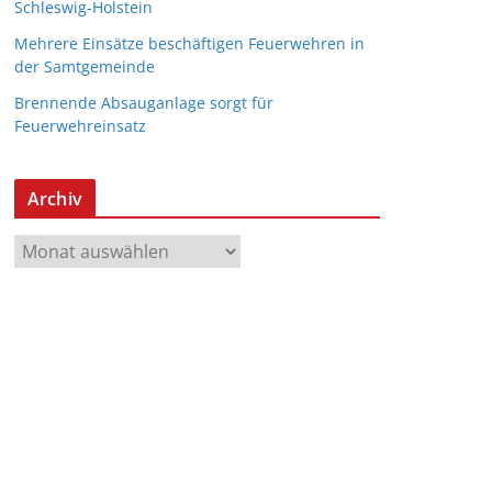
Schleswig-Holstein
Mehrere Einsätze beschäftigen Feuerwehren in
der Samtgemeinde
Brennende Absauganlage sorgt für
Feuerwehreinsatz
Archiv
A
r
c
h
i
v