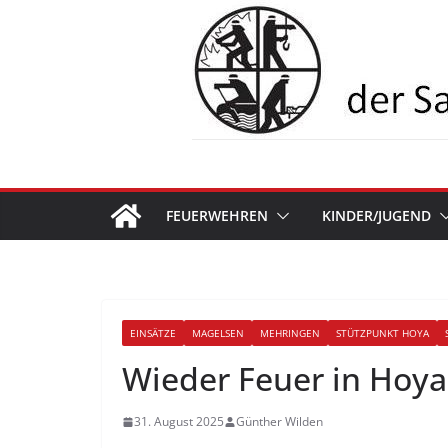
Zum
Inhalt
springen
FEUERWEHREN
KINDER/JUGEND
EINSÄTZE
MAGELSEN
MEHRINGEN
STÜTZPUNKT HOYA
Wieder Feuer in Hoya
31. August 2025
Günther Wilden