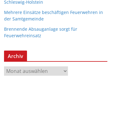
Schleswig-Holstein
Mehrere Einsätze beschäftigen Feuerwehren in
der Samtgemeinde
Brennende Absauganlage sorgt für
Feuerwehreinsatz
Archiv
A
r
c
h
i
v