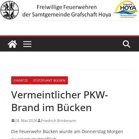
Zum
Inhalt
springen
EINSÄTZE
STÜTZPUNKT BÜCKEN
Vermeintlicher PKW-
Brand im Bücken
28. Mai 2026
Friedrich Brinkmann
Die Feuerwehr Bücken wurde am Donnerstag Morgen