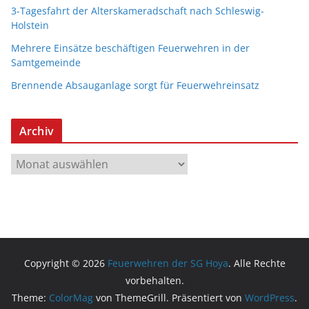
3-Tagesfahrt der Alterskameradschaft nach Schleswig-
Holstein
Mehrere Einsätze beschäftigen Feuerwehren in der
Samtgemeinde
Brennende Absauganlage sorgt für Feuerwehreinsatz
Archiv
A
r
c
h
i
v
Copyright © 2026
Feuerwehren der SG Hoya
. Alle Rechte
vorbehalten.
Theme:
ColorMag
von ThemeGrill. Präsentiert von
WordPress
.